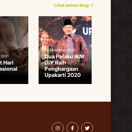
Lihat semua blog
14 Desember 2020
Dua Pelaku IKM
 2021
t Hari
DIY Raih
asional
Penghargaan
Upakarti 2020