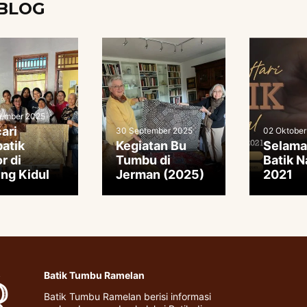
BLOG
tember 2025
ari
30 September 2025
02 Oktober
atik
Kegiatan Bu
Selama
r di
Tumbu di
Batik N
ng Kidul
Jerman (2025)
2021
Batik Tumbu Ramelan
Batik Tumbu Ramelan berisi informasi