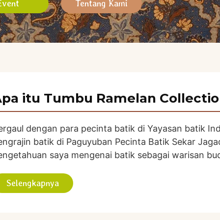
Event
Tentang Kami
pa itu Tumbu Ramelan Collecti
ergaul dengan para pecinta batik di Yayasan batik I
engrajin batik di Paguyuban Pecinta Batik Sekar J
engetahuan saya mengenai batik sebagai warisan bu
Selengkapnya