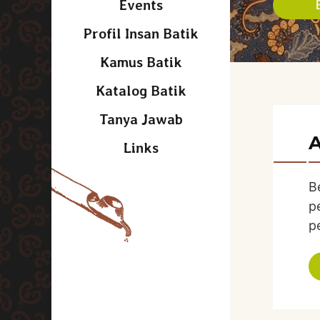
Events
Profil Insan Batik
Kamus Batik
Katalog Batik
Tanya Jawab
A
Links
B
p
p