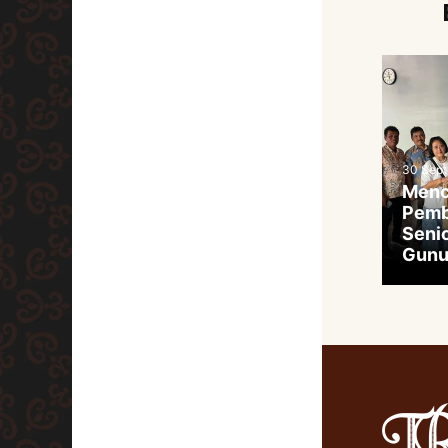
30 Sep
Menc
Pemb
Senio
Gunu