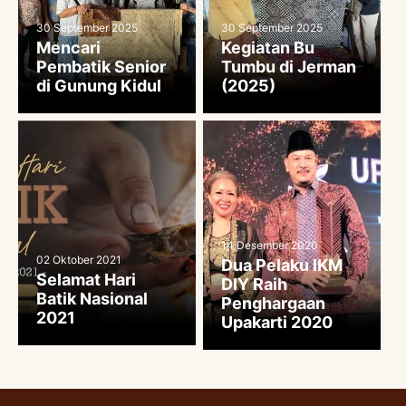
30 September 2025
30 September 2025
Mencari
Kegiatan Bu
Pembatik Senior
Tumbu di Jerman
di Gunung Kidul
(2025)
14 Desember 2020
02 Oktober 2021
Dua Pelaku IKM
Selamat Hari
DIY Raih
Batik Nasional
Penghargaan
2021
Upakarti 2020