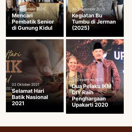
30 September 2025
30 September 2025
Mencari
Kegiatan Bu
Pembatik Senior
Tumbu di Jerman
di Gunung Kidul
(2025)
14 Desember 2020
02 Oktober 2021
Dua Pelaku IKM
Selamat Hari
DIY Raih
Batik Nasional
Penghargaan
2021
Upakarti 2020