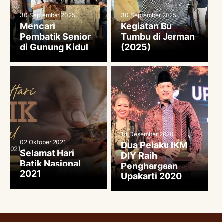
30 September 2025
30 September 2025
Mencari
Kegiatan Bu
Pembatik Senior
Tumbu di Jerman
di Gunung Kidul
(2025)
14 Desember 2020
02 Oktober 2021
Dua Pelaku IKM
Selamat Hari
DIY Raih
Batik Nasional
Penghargaan
2021
Upakarti 2020