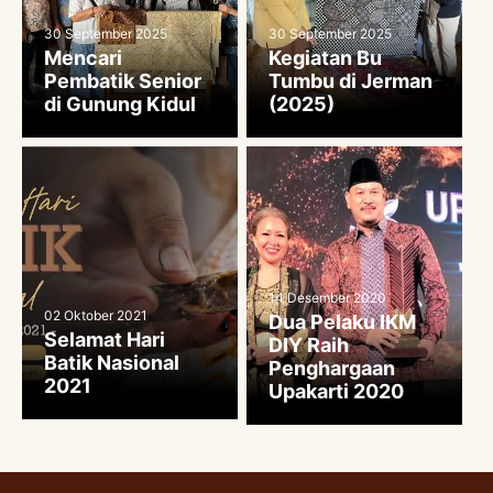
30 September 2025
30 September 2025
Mencari
Kegiatan Bu
Pembatik Senior
Tumbu di Jerman
di Gunung Kidul
(2025)
14 Desember 2020
02 Oktober 2021
Dua Pelaku IKM
Selamat Hari
DIY Raih
Batik Nasional
Penghargaan
2021
Upakarti 2020