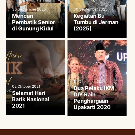
30 September 2025
30 September 2025
Mencari
Kegiatan Bu
Pembatik Senior
Tumbu di Jerman
di Gunung Kidul
(2025)
14 Desember 2020
02 Oktober 2021
Dua Pelaku IKM
Selamat Hari
DIY Raih
Batik Nasional
Penghargaan
2021
Upakarti 2020