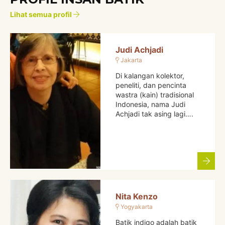
Lihat semua profil
Judi Achjadi
Jakarta
Di kalangan kolektor,
peneliti, dan pencinta
wastra (kain) tradisional
Indonesia, nama Judi
Achjadi tak asing lagi….
Nita Kenzo
Yogyakarta
Batik indigo adalah batik