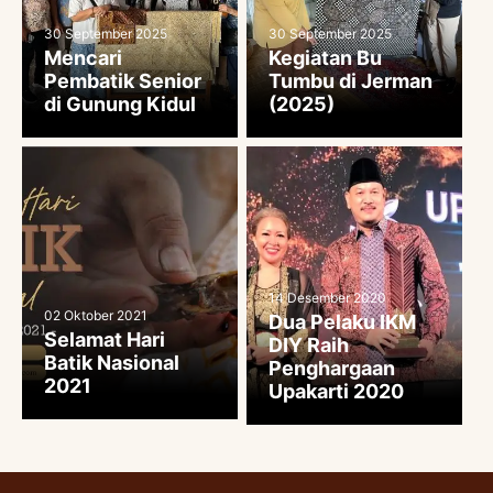
30 September 2025
30 September 2025
Mencari
Kegiatan Bu
Pembatik Senior
Tumbu di Jerman
di Gunung Kidul
(2025)
14 Desember 2020
02 Oktober 2021
Dua Pelaku IKM
Selamat Hari
DIY Raih
Batik Nasional
Penghargaan
2021
Upakarti 2020