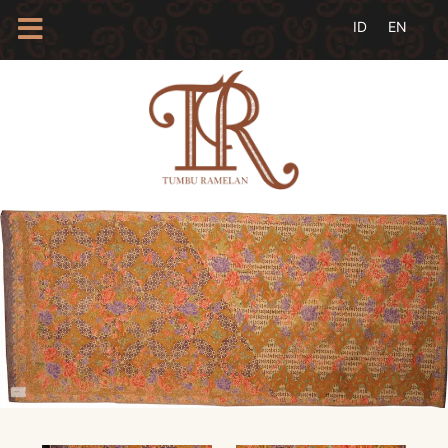
HOME
TENTANG
KAMI
BLOG
EVENTS
PROFIL
INSAN
BATIK
KAMUS
BATIK
KATALOG
BATIK
TANYA
JAWAB
LINKS