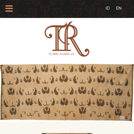
HOME
TENTANG
KAMI
BLOG
EVENTS
PROFIL
INSAN
BATIK
KAMUS
BATIK
KATALOG
BATIK
TANYA
JAWAB
LINKS