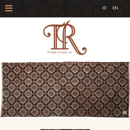
HOME
TENTANG
KAMI
BLOG
EVENTS
PROFIL
INSAN
BATIK
KAMUS
BATIK
KATALOG
BATIK
TANYA
JAWAB
LINKS