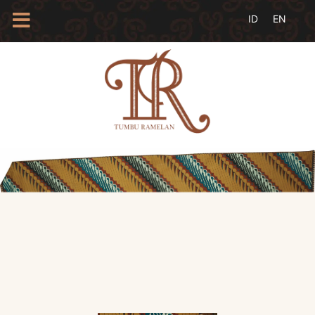
HOME
TENTANG
KAMI
BLOG
EVENTS
PROFIL
INSAN
BATIK
KAMUS
BATIK
KATALOG
BATIK
TANYA
JAWAB
LINKS