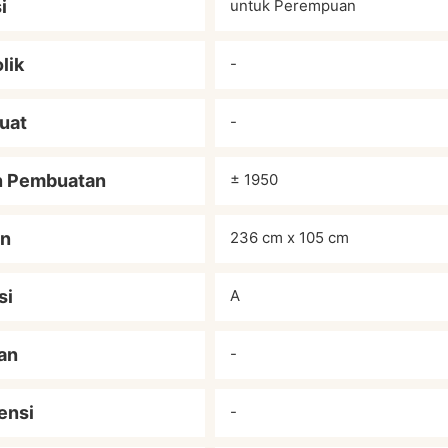
i
untuk Perempuan
lik
-
uat
-
n Pembuatan
± 1950
an
236 cm x 105 cm
si
A
an
-
ensi
-