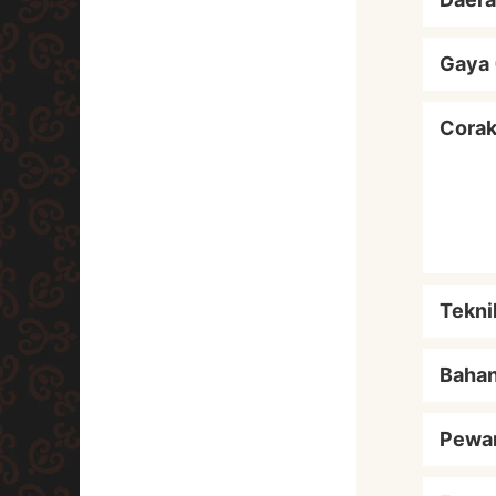
Gaya 
Cora
Tekni
Baha
Pewa