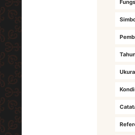
Fungs
Simbo
Pemb
Tahu
Ukur
Kondi
Catat
Refer