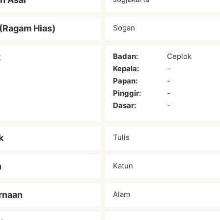
(Ragam Hias)
Sogan
k
Badan:
Ceplok
Kepala:
-
Papan:
-
Pinggir:
-
Dasar:
-
k
Tulis
n
Katun
rnaan
Alam