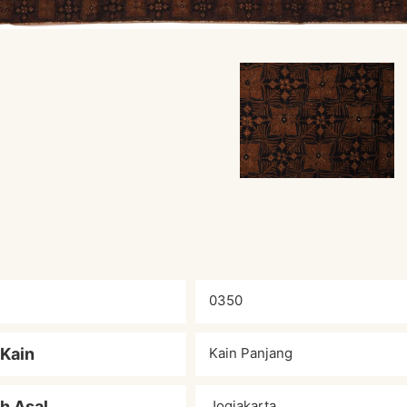
0350
 Kain
Kain Panjang
h Asal
Jogjakarta