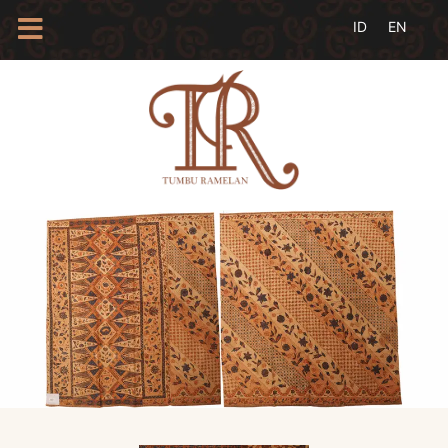
HOME
TENTANG
KAMI
BLOG
EVENTS
PROFIL
INSAN
BATIK
KAMUS
BATIK
KATALOG
BATIK
TANYA
JAWAB
LINKS