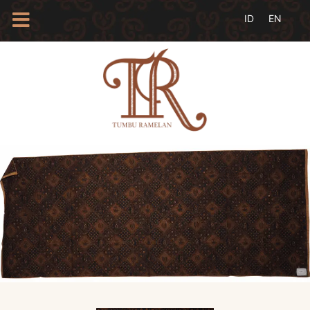
HOME
TENTANG
KAMI
BLOG
EVENTS
PROFIL
INSAN
BATIK
KAMUS
BATIK
KATALOG
BATIK
TANYA
JAWAB
LINKS