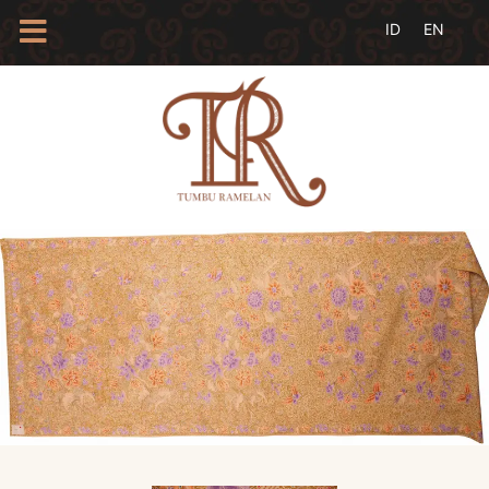
HOME
TENTANG
KAMI
BLOG
EVENTS
PROFIL
INSAN
BATIK
KAMUS
BATIK
KATALOG
BATIK
TANYA
JAWAB
LINKS