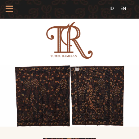
HOME
TENTANG
KAMI
BLOG
EVENTS
PROFIL
INSAN
BATIK
KAMUS
BATIK
KATALOG
BATIK
TANYA
JAWAB
LINKS