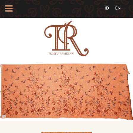
HOME
TENTANG
KAMI
BLOG
EVENTS
PROFIL
INSAN
BATIK
KAMUS
BATIK
KATALOG
BATIK
TANYA
JAWAB
LINKS