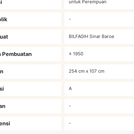
i
untuk Perempuan
lik
-
uat
BILFAGIH Sinar Baroe
n Pembuatan
± 1950
an
254 cm x 107 cm
si
A
an
-
ensi
-