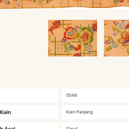
0548
 Kain
Kain Panjang
h Asal
Garut