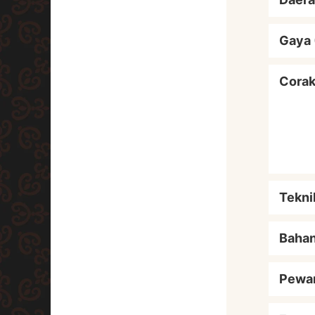
Gaya 
Cora
Tekni
Baha
Pewa