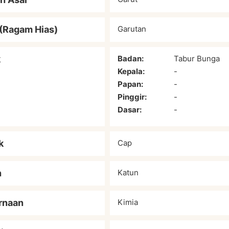
(Ragam Hias)
Garutan
k
Badan:
Tabur Bunga
Kepala:
-
Papan:
-
Pinggir:
-
Dasar:
-
k
Cap
n
Katun
rnaan
Kimia