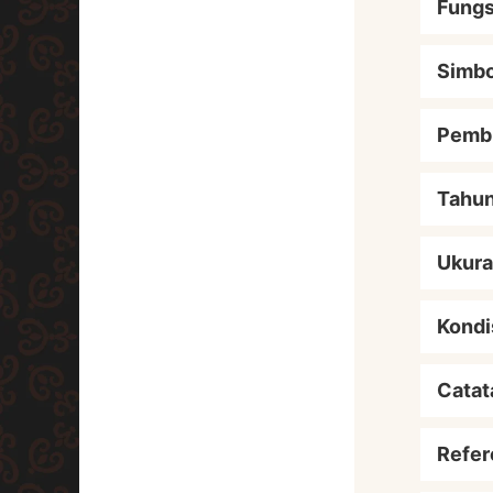
Fungs
Simbo
Pemb
Tahu
Ukur
Kondi
Catat
Refer