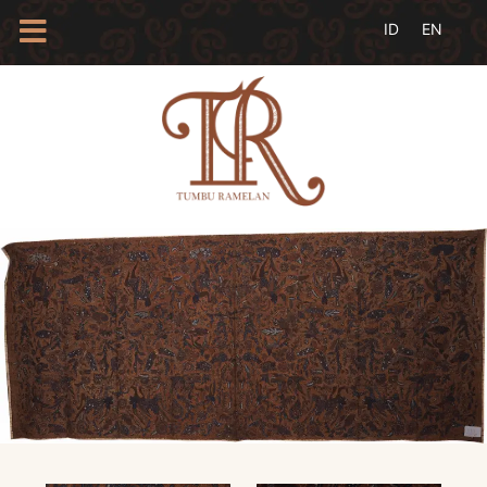
HOME
TENTANG
KAMI
BLOG
EVENTS
PROFIL
INSAN
BATIK
KAMUS
BATIK
KATALOG
BATIK
TANYA
JAWAB
LINKS