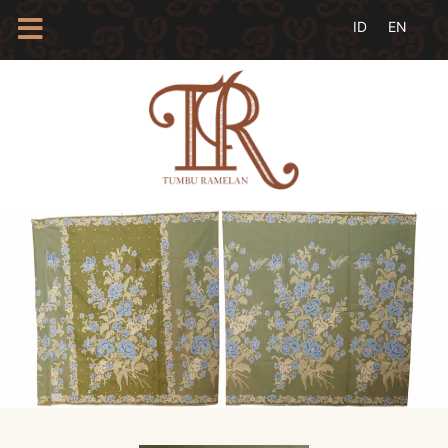
HOME
TENTANG
KAMI
BLOG
EVENTS
PROFIL
INSAN
BATIK
KAMUS
BATIK
KATALOG
BATIK
TANYA
JAWAB
LINKS