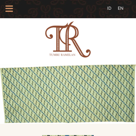
HOME
TENTANG
KAMI
BLOG
EVENTS
PROFIL
INSAN
BATIK
KAMUS
BATIK
KATALOG
BATIK
TANYA
JAWAB
LINKS