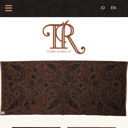
HOME
TENTANG
KAMI
BLOG
EVENTS
PROFIL
INSAN
BATIK
KAMUS
BATIK
KATALOG
BATIK
TANYA
JAWAB
LINKS