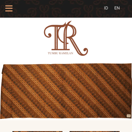
HOME
TENTANG
KAMI
BLOG
EVENTS
PROFIL
INSAN
BATIK
KAMUS
BATIK
KATALOG
BATIK
TANYA
JAWAB
LINKS