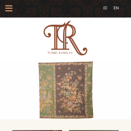
HOME
TENTANG
KAMI
BLOG
EVENTS
PROFIL
INSAN
BATIK
KAMUS
BATIK
KATALOG
BATIK
TANYA
JAWAB
LINKS