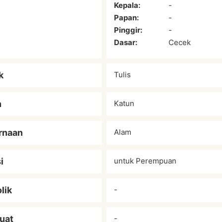
Kepala:
-
Papan:
-
Pinggir:
-
Dasar:
Cecek
k
Tulis
n
Katun
rnaan
Alam
i
untuk Perempuan
lik
-
uat
-