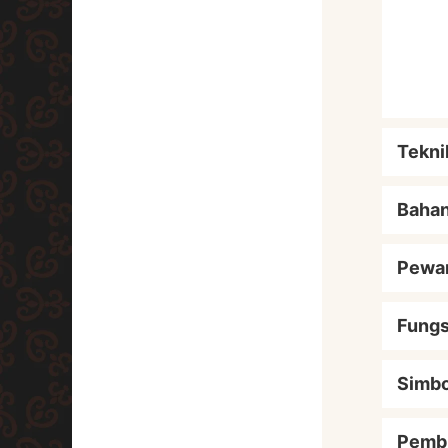
Tekni
Baha
Pewa
Fungs
Simbo
Pemb