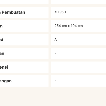
n Pembuatan
± 1950
an
254 cm x 104 cm
si
A
an
-
ensi
-
angan
-