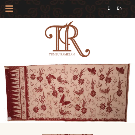
HOME
TENTANG
KAMI
BLOG
EVENTS
PROFIL
INSAN
BATIK
KAMUS
BATIK
KATALOG
BATIK
TANYA
JAWAB
LINKS