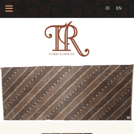
HOME
TENTANG
KAMI
BLOG
EVENTS
PROFIL
INSAN
BATIK
KAMUS
BATIK
KATALOG
BATIK
TANYA
JAWAB
LINKS