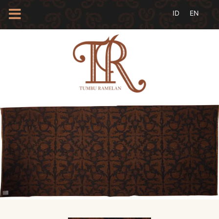
HOME
TENTANG
KAMI
BLOG
EVENTS
PROFIL
INSAN
BATIK
KAMUS
BATIK
KATALOG
BATIK
TANYA
JAWAB
LINKS