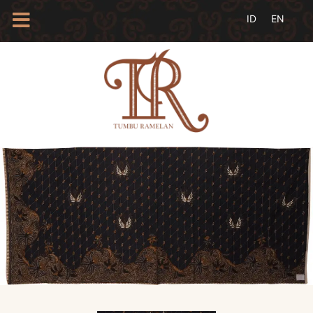
HOME
TENTANG
KAMI
BLOG
EVENTS
PROFIL
INSAN
BATIK
KAMUS
BATIK
KATALOG
BATIK
TANYA
JAWAB
LINKS