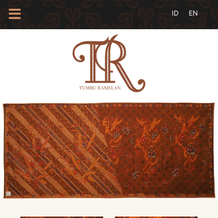
HOME
TENTANG
KAMI
BLOG
EVENTS
PROFIL
INSAN
BATIK
KAMUS
BATIK
KATALOG
BATIK
TANYA
JAWAB
LINKS