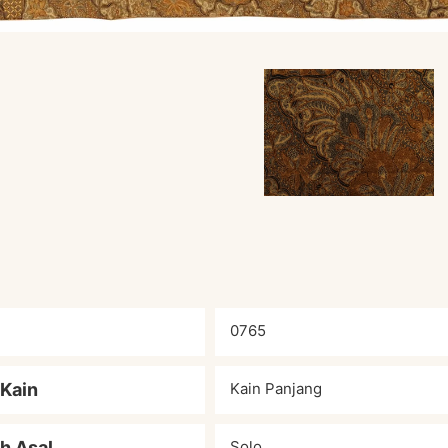
0765
 Kain
Kain Panjang
h Asal
Solo