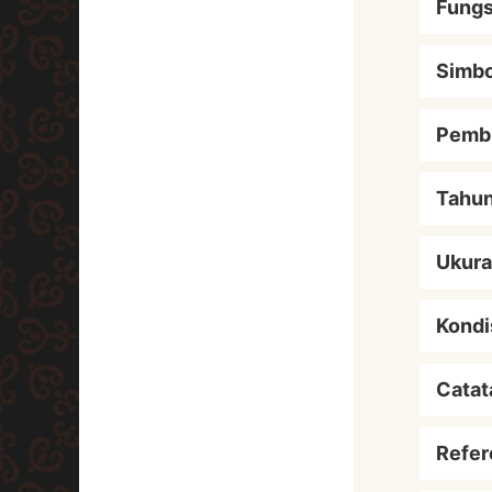
Fungs
Simbo
Pemb
Tahu
Ukur
Kondi
Catat
Refer