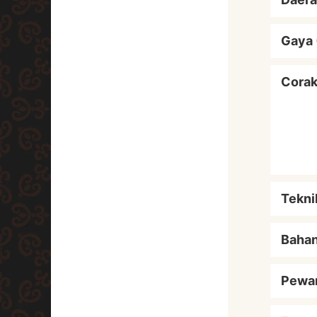
Gaya 
Cora
Tekni
Baha
Pewa