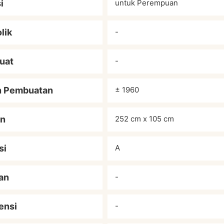
i
untuk Perempuan
lik
-
uat
-
n Pembuatan
± 1960
an
252 cm x 105 cm
si
A
an
-
ensi
-