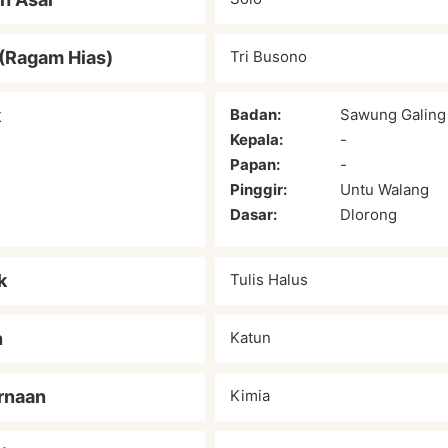
(Ragam Hias)
Tri Busono
k
Badan:
Sawung Galing
Kepala:
-
Papan:
-
Pinggir:
Untu Walang
Dasar:
Dlorong
k
Tulis Halus
n
Katun
rnaan
Kimia