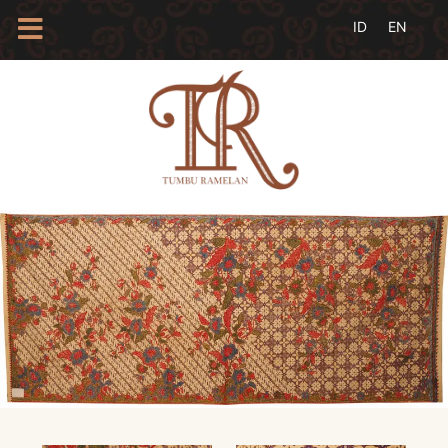
HOME
TENTANG
KAMI
BLOG
EVENTS
PROFIL
INSAN
BATIK
KAMUS
BATIK
KATALOG
BATIK
TANYA
JAWAB
LINKS