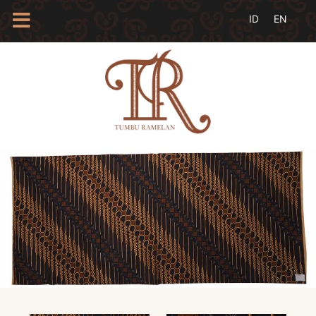
HOME
TENTANG
KAMI
BLOG
EVENTS
PROFIL
INSAN
BATIK
KAMUS
BATIK
KATALOG
BATIK
TANYA
JAWAB
LINKS