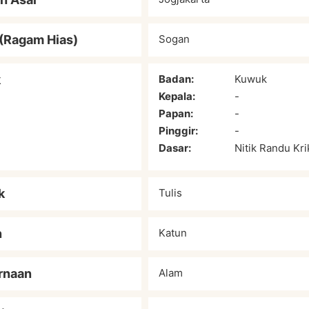
(Ragam Hias)
Sogan
k
Badan:
Kuwuk
Kepala:
-
Papan:
-
Pinggir:
-
Dasar:
Nitik Randu Krik
k
Tulis
n
Katun
rnaan
Alam