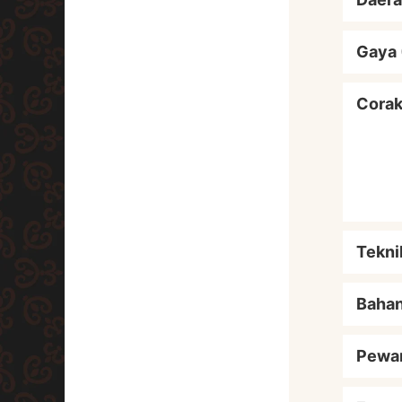
Gaya 
Cora
Tekni
Baha
Pewa