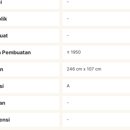
i
-
lik
-
uat
-
n Pembuatan
± 1950
an
246 cm x 107 cm
si
A
an
-
ensi
-