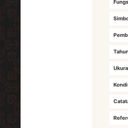
Fungs
Simbo
Pemb
Tahu
Ukur
Kondi
Catat
Refer