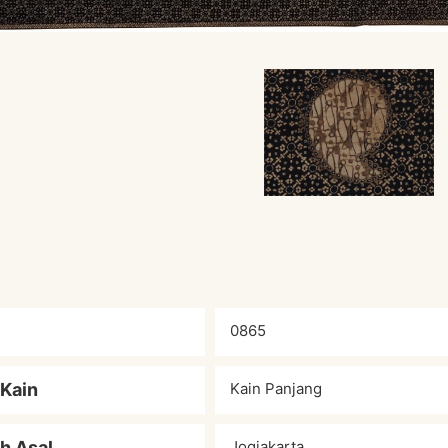
0865
 Kain
Kain Panjang
h Asal
Jogjakarta