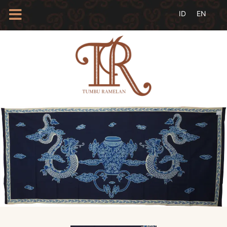
HOME
TENTANG
KAMI
BLOG
EVENTS
PROFIL
INSAN
BATIK
KAMUS
BATIK
KATALOG
BATIK
TANYA
JAWAB
LINKS