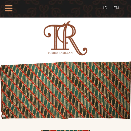
HOME
TENTANG
KAMI
BLOG
EVENTS
PROFIL
INSAN
BATIK
KAMUS
BATIK
KATALOG
BATIK
TANYA
JAWAB
LINKS