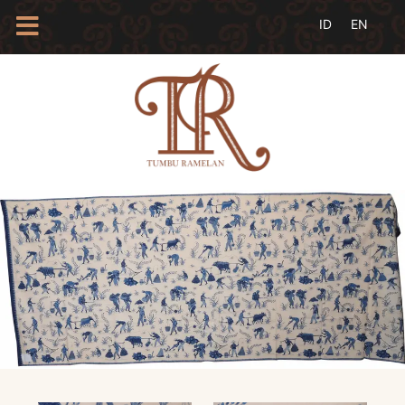
HOME
TENTANG
KAMI
BLOG
EVENTS
PROFIL
INSAN
BATIK
KAMUS
BATIK
KATALOG
BATIK
TANYA
JAWAB
LINKS