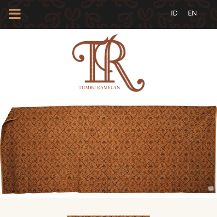
HOME
TENTANG
KAMI
BLOG
EVENTS
PROFIL
INSAN
BATIK
KAMUS
BATIK
KATALOG
BATIK
TANYA
JAWAB
LINKS