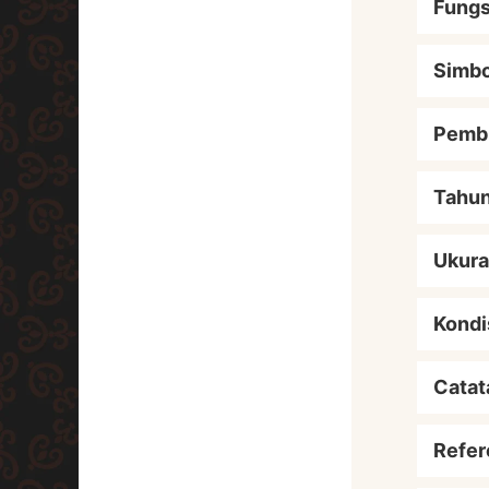
Fungs
Simbo
Pemb
Tahu
Ukur
Kondi
Catat
Refer