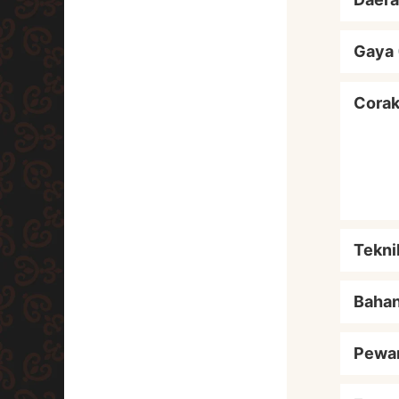
Gaya 
Cora
Tekni
Baha
Pewa