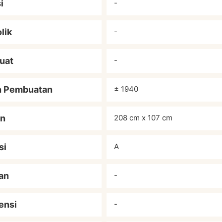
i
-
lik
-
uat
-
n Pembuatan
± 1940
an
208 cm x 107 cm
si
A
an
-
ensi
-