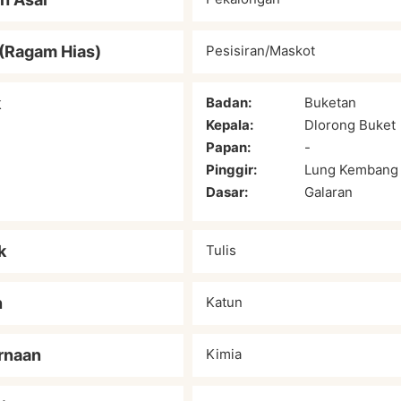
(Ragam Hias)
Pesisiran/Maskot
k
Badan:
Buketan
Kepala:
Dlorong Buket
Papan:
-
Pinggir:
Lung Kembang
Dasar:
Galaran
k
Tulis
n
Katun
rnaan
Kimia