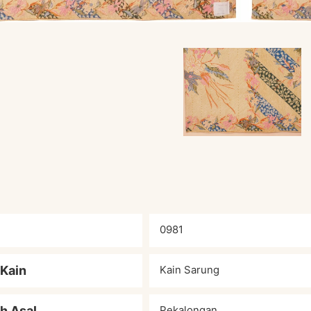
0981
 Kain
Kain Sarung
h Asal
Pekalongan