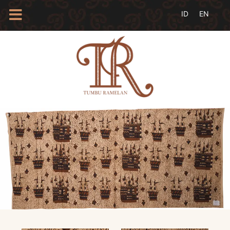
HOME
TENTANG
KAMI
BLOG
EVENTS
PROFIL
INSAN
BATIK
KAMUS
BATIK
KATALOG
BATIK
TANYA
JAWAB
LINKS