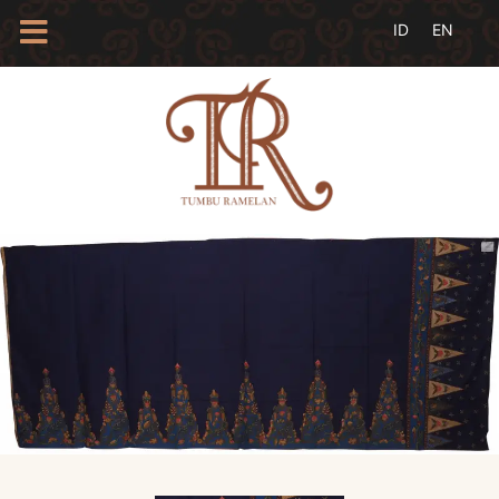
HOME
TENTANG
KAMI
BLOG
EVENTS
PROFIL
INSAN
BATIK
KAMUS
BATIK
KATALOG
BATIK
TANYA
JAWAB
LINKS