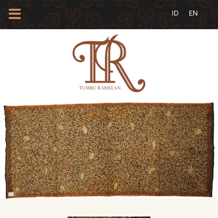
HOME
TENTANG
KAMI
BLOG
EVENTS
PROFIL
INSAN
BATIK
KAMUS
BATIK
KATALOG
BATIK
TANYA
JAWAB
LINKS