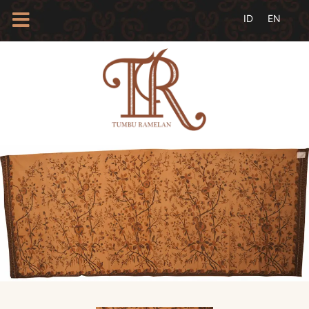
HOME
TENTANG
KAMI
BLOG
EVENTS
PROFIL
INSAN
BATIK
KAMUS
BATIK
KATALOG
BATIK
TANYA
JAWAB
LINKS