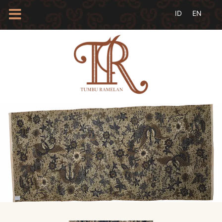
HOME
TENTANG
KAMI
BLOG
EVENTS
PROFIL
INSAN
BATIK
KAMUS
BATIK
KATALOG
BATIK
TANYA
JAWAB
LINKS