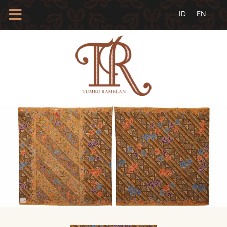
HOME
TENTANG
KAMI
BLOG
EVENTS
PROFIL
INSAN
BATIK
KAMUS
BATIK
KATALOG
BATIK
TANYA
JAWAB
LINKS