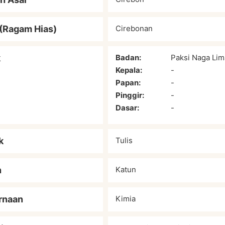
(Ragam Hias)
Cirebonan
k
Badan:
Paksi Naga Li
Kepala:
-
Papan:
-
Pinggir:
-
Dasar:
-
k
Tulis
n
Katun
rnaan
Kimia