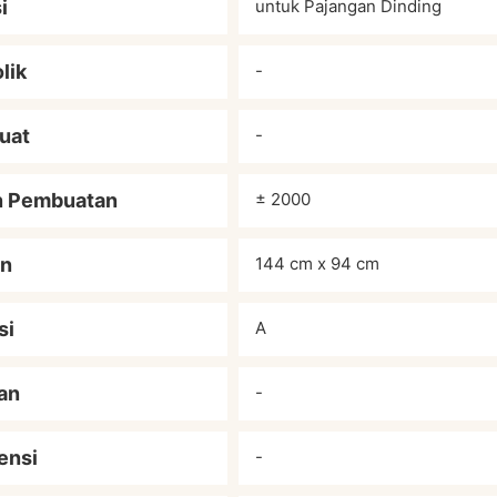
i
untuk Pajangan Dinding
lik
-
uat
-
n Pembuatan
± 2000
an
144 cm x 94 cm
si
A
an
-
ensi
-