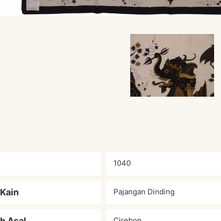
1040
 Kain
Pajangan Dinding
h Asal
Cirebon