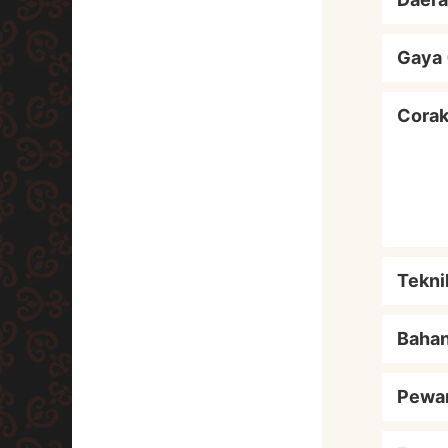
Gaya 
Cora
Tekni
Baha
Pewa