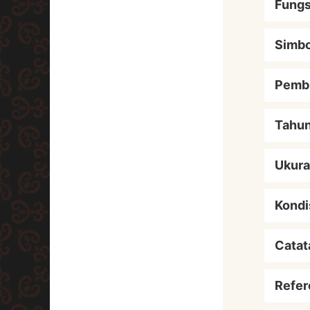
Fungs
Simbo
Pemb
Tahu
Ukur
Kondi
Catat
Refer