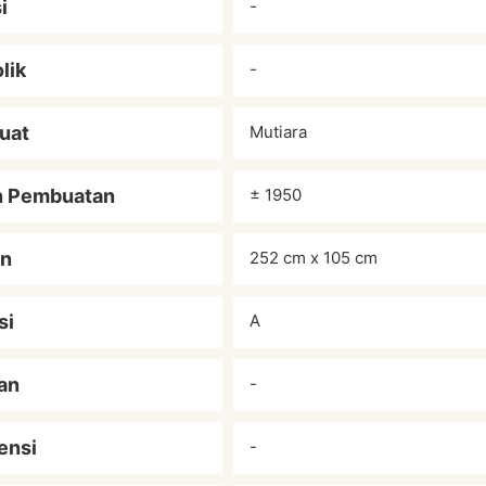
i
-
lik
-
uat
Mutiara
n Pembuatan
± 1950
an
252 cm x 105 cm
si
A
an
-
ensi
-