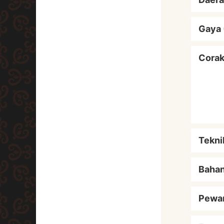
Gaya 
Cora
Tekni
Baha
Pewa