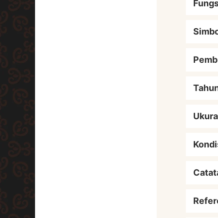
Fungs
Simbo
Pemb
Tahu
Ukur
Kondi
Catat
Refer