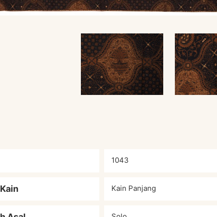
1043
 Kain
Kain Panjang
h Asal
Solo