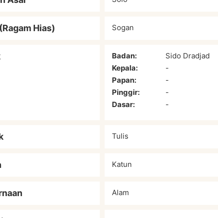
(Ragam Hias)
Sogan
k
Badan:
Sido Dradjad
Kepala:
-
Papan:
-
Pinggir:
-
Dasar:
-
k
Tulis
n
Katun
rnaan
Alam