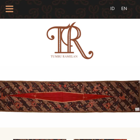
HOME
TENTANG
KAMI
BLOG
EVENTS
PROFIL
INSAN
BATIK
KAMUS
BATIK
KATALOG
BATIK
TANYA
JAWAB
LINKS