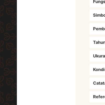
Fungs
Simbo
Pemb
Tahu
Ukur
Kondi
Catat
Refer