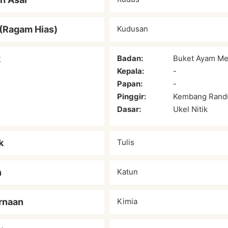
(Ragam Hias)
Kudusan
k
Badan:
Buket Ayam Me
Kepala:
-
Papan:
-
Pinggir:
Kembang Rand
Dasar:
Ukel Nitik
k
Tulis
n
Katun
rnaan
Kimia