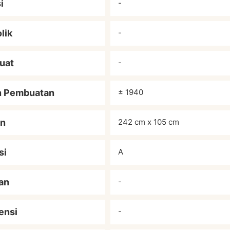
i
-
lik
-
uat
-
n Pembuatan
± 1940
an
242 cm x 105 cm
si
A
an
-
ensi
-