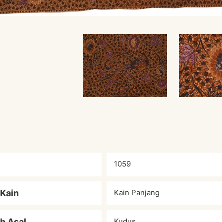
1059
 Kain
Kain Panjang
h Asal
Kudus