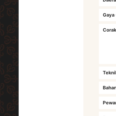
Gaya 
Cora
Tekni
Baha
Pewa