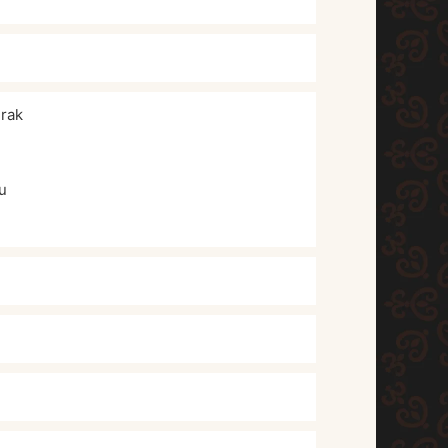
rak
u