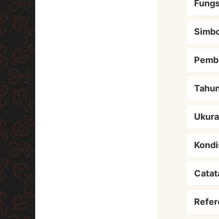
Fungs
Simbo
Pemb
Tahu
Ukur
Kondi
Catat
Refer