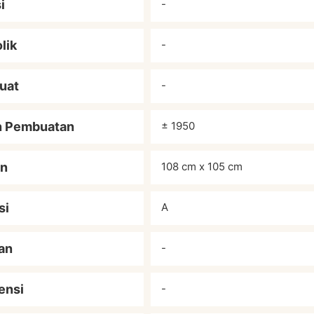
i
-
lik
-
uat
-
n Pembuatan
± 1950
an
108 cm x 105 cm
si
A
an
-
ensi
-