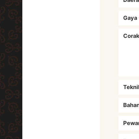
Gaya 
Cora
Tekni
Baha
Pewa