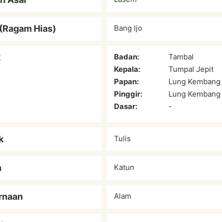
(Ragam Hias)
Bang Ijo
k
Badan:
Tambal
Kepala:
Tumpal Jepit
Papan:
Lung Kembang
Pinggir:
Lung Kembang
Dasar:
-
k
Tulis
n
Katun
rnaan
Alam