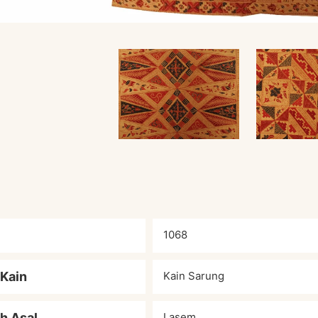
1068
 Kain
Kain Sarung
h Asal
Lasem